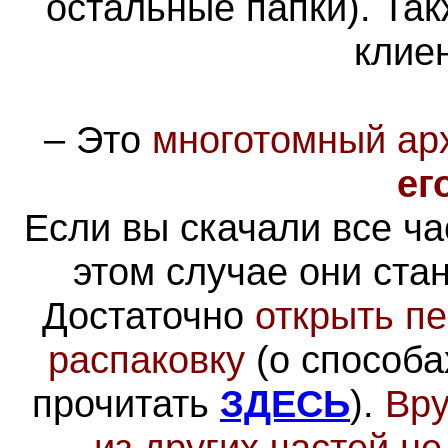
остальные папки). Та
клие
–
Это
многотомный ар
ег
Если вы скачали все ча
этом случае они ста
Достаточно
открыть пе
распаковку
(о способа
прочитать
ЗДЕСЬ
).
Вру
из других частей н