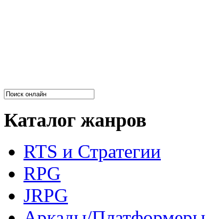
Каталог жанров
RTS и Стратегии
RPG
JRPG
Аркады/Платформеры