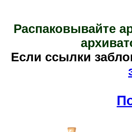
Распаковывайте а
архиват
Е
сли ссылки забл
П