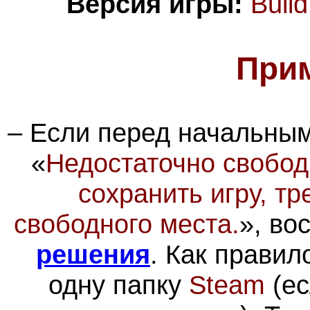
Версия игры:
Buil
При
– Если перед начальны
«
Недостаточно свобод
сохранить игру, т
свободного места.
»
, во
решения
. Как правил
одну папку
Steam
(ес