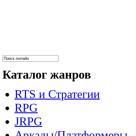
Каталог жанров
RTS и Стратегии
RPG
JRPG
Аркады/Платформеры