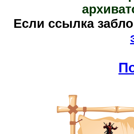
архиват
Е
сли ссылка забл
П