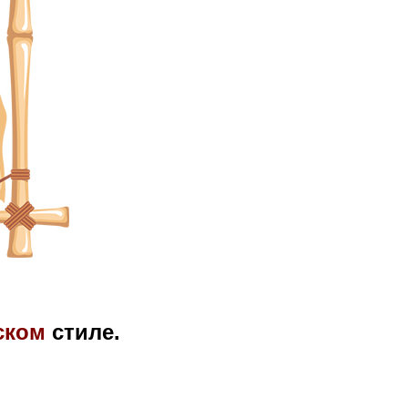
ском
стиле.