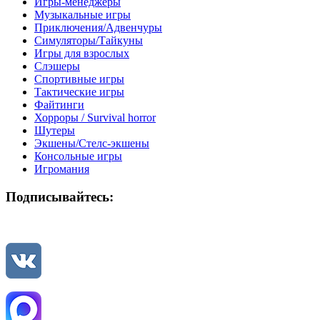
Игры-менеджеры
Музыкальные игры
Приключения/Адвенчуры
Симуляторы/Тайкуны
Игры для взрослых
Слэшеры
Спортивные игры
Тактические игры
Файтинги
Хорроры / Survival horror
Шутеры
Экшены/Стелс-экшены
Консольные игры
Игромания
Подписывайтесь: