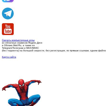
Скачать компьютерные игры
из облачных сервисов Яндекс.Диск
и Облако Mail.Ru, а также из
Telegram/Телеграм
и MAX/МАКС
(без торрента)
на большой скорости, без регистрации, по прямым ссылкам, одним файлом 
Карта сайта