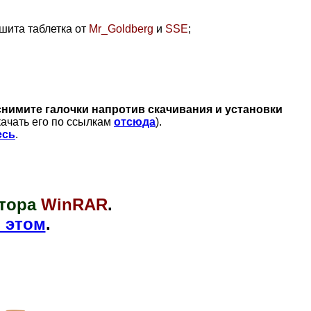
шита таблетка от
Mr_Goldberg
и
SSE
;
снимите галочки напротив скачивания и установки
качать его по ссылкам
отсюда
).
есь
.
тора
WinRAR
.
 этом
.