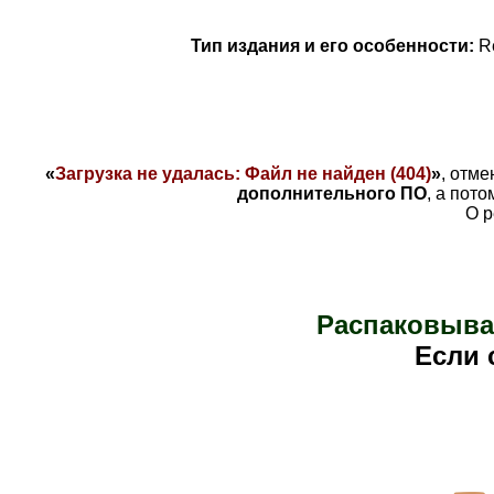
Тип издания и его особенности:
R
«
Загрузка не удалась: Файл не найден (404)
»
, отме
дополнительного ПО
, а пот
О р
Распаковыва
Е
сли 