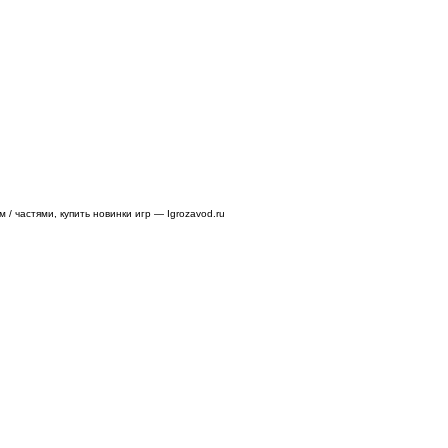
/ частями, купить новинки игр — Igrozavod.ru