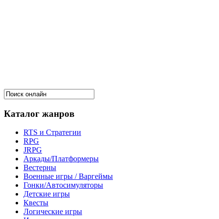
Каталог жанров
RTS и Стратегии
RPG
JRPG
Аркады/Платформеры
Вестерны
Военные игры / Варгеймы
Гонки/Автосимуляторы
Детские игры
Квесты
Логические игры