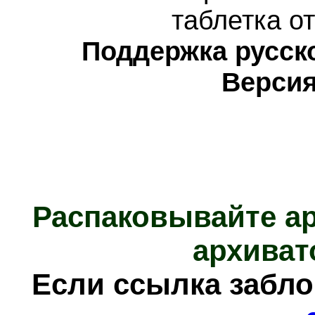
таблетка о
Поддержка русско
Версия
Распаковывайте а
архиват
Е
сли ссылка забл