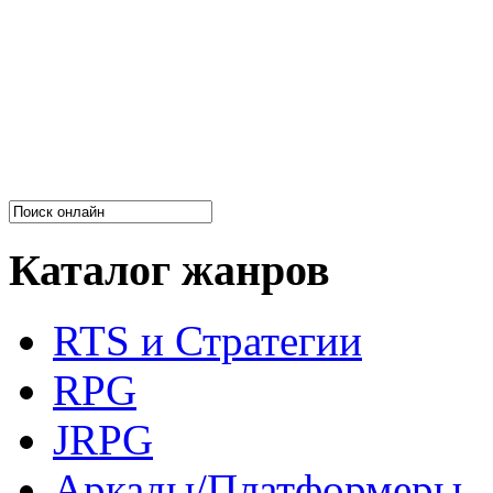
Каталог жанров
RTS и Стратегии
RPG
JRPG
Аркады/Платформеры