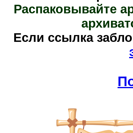
Распаковывайте а
архиват
Е
сли ссылка забл
П