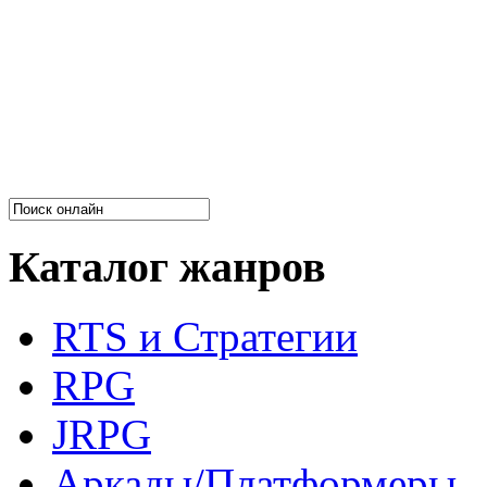
Каталог жанров
RTS и Стратегии
RPG
JRPG
Аркады/Платформеры