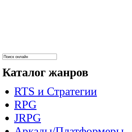
Каталог жанров
RTS и Стратегии
RPG
JRPG
Аркады/Платформеры