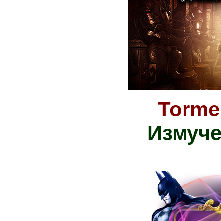
Torme
Измуч