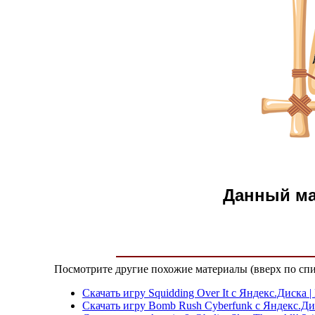
Данный м
Посмотрите другие похожие материалы (вверх по спи
Скачать игру Squidding Over It с Яндекс.Диска
Скачать игру Bomb Rush Cyberfunk с Яндекс.Дис