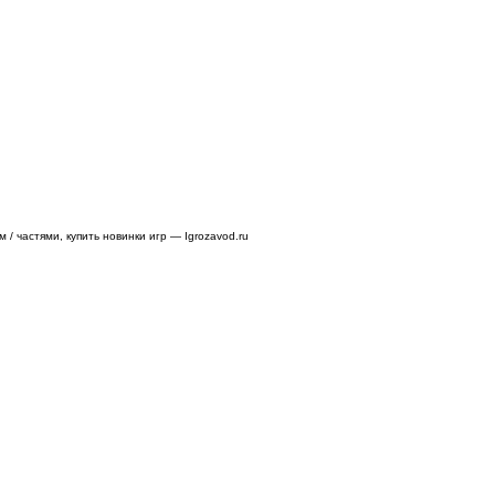
/ частями, купить новинки игр — Igrozavod.ru