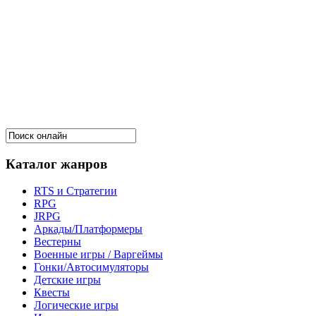
Каталог жанров
RTS и Стратегии
RPG
JRPG
Аркады/Платформеры
Вестерны
Военные игры / Варгеймы
Гонки/Автосимуляторы
Детские игры
Квесты
Логические игры