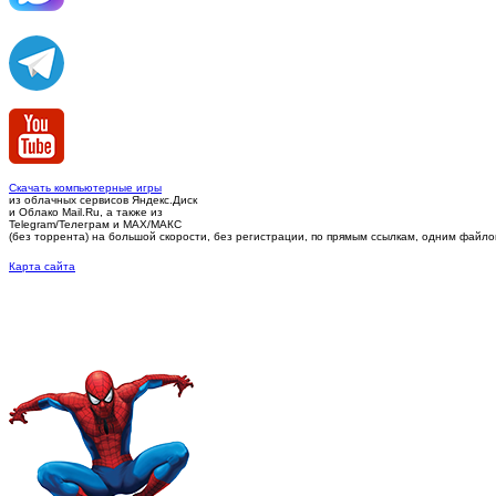
Скачать компьютерные игры
из облачных сервисов Яндекс.Диск
и Облако Mail.Ru, а также из
Telegram/Телеграм
и MAX/МАКС
(без торрента)
на большой скорости, без регистрации, по прямым ссылкам, одним файлом 
Карта сайта