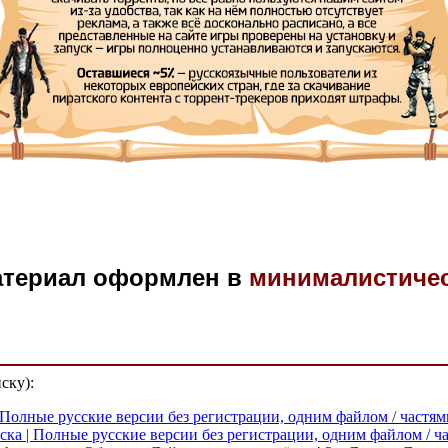
атериал оформлен в
минималистиче
ску):
 | Полные русские версии без регистрации, одним файлом / частя
ка | Полные русские версии без регистрации, одним файлом / ча