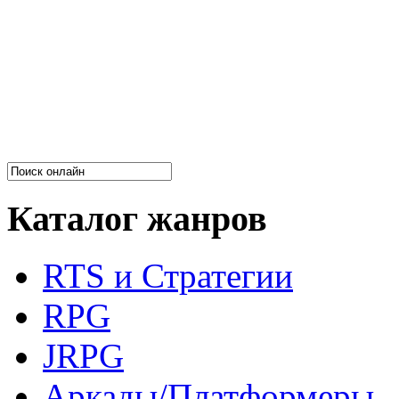
Каталог жанров
RTS и Стратегии
RPG
JRPG
Аркады/Платформеры