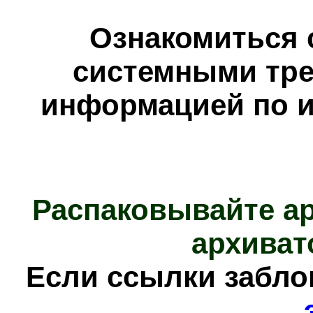
Ознакомиться 
системными тре
информацией по и
Распаковывайте а
архиват
Е
сли ссылки забл