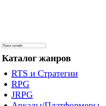
Каталог жанров
RTS и Стратегии
RPG
JRPG
Аркады/Платформеры