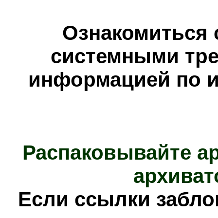
Ознакомиться 
системными тре
информацией по и
Распаковывайте а
архиват
Е
сли ссылки забл