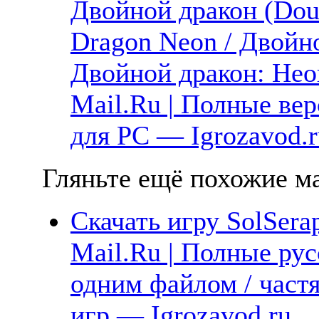
Двойной дракон (Doub
Dragon Neon / Двойн
Двойной дракон: Неон
Mail.Ru | Полные ве
для PC — Igrozavod.r
Гляньте ещё похожие ма
Скачать игру SolSera
Mail.Ru | Полные рус
одним файлом / част
игр — Igrozavod.ru