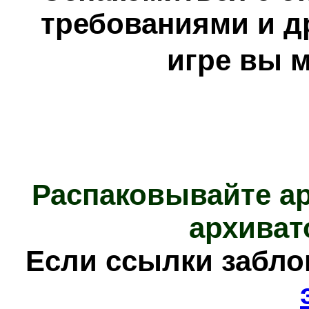
требованиями и д
игре вы 
Распаковывайте а
архиват
Е
сли ссылки забл