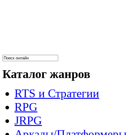
Каталог жанров
RTS и Стратегии
RPG
JRPG
Аркады/Платформеры