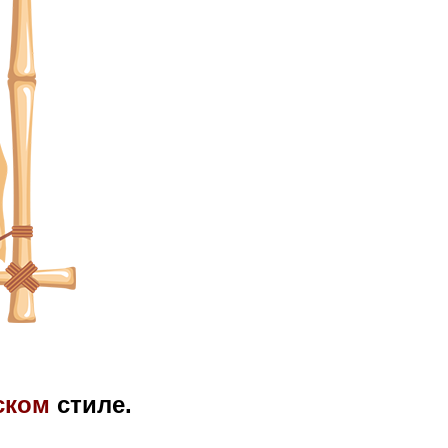
ском
стиле.