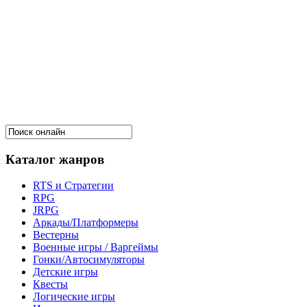
Каталог жанров
RTS и Стратегии
RPG
JRPG
Аркады/Платформеры
Вестерны
Военные игры / Варгеймы
Гонки/Автосимуляторы
Детские игры
Квесты
Логические игры