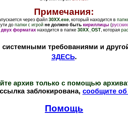
Примечания:
апускается через файл
30XX
.exe
, который находится в
папке
пути до
папки с игрой
не должно быть
кириллицы
(
русских
 двух форматах
находится в папке
30XX_OST
, которая
ра
и системными требованиями и друго
ЗДЕСЬ
.
йте архив только с помощью архива
 ссылка заблокирована,
сообщите об
Помощь