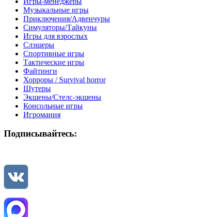
Игры-менеджеры
Музыкальные игры
Приключения/Адвенчуры
Симуляторы/Тайкуны
Игры для взрослых
Слэшеры
Спортивные игры
Тактические игры
Файтинги
Хорроры / Survival horror
Шутеры
Экшены/Стелс-экшены
Консольные игры
Игромания
Подписывайтесь: