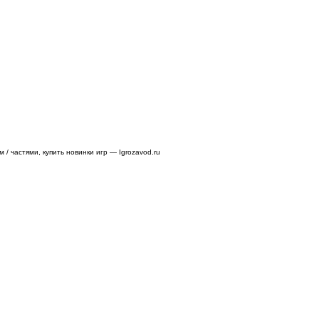
/ частями, купить новинки игр — Igrozavod.ru