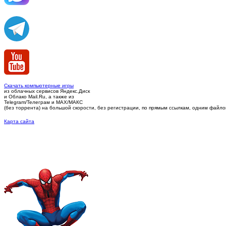
Скачать компьютерные игры
из облачных сервисов Яндекс.Диск
и Облако Mail.Ru, а также из
Telegram/Телеграм
и MAX/МАКС
(без торрента)
на большой скорости, без регистрации, по прямым ссылкам, одним файлом 
Карта сайта