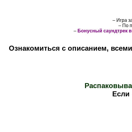
– Игра з
– По 
–
Бонусный саундтрек
в
Ознакомиться с описанием, всем
Распаковыва
Е
сли