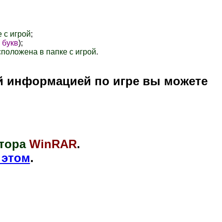
 с игрой
;
 букв
);
сположена в папке с игрой
.
й информацией по игре вы можете
тора
WinRAR
.
 этом
.