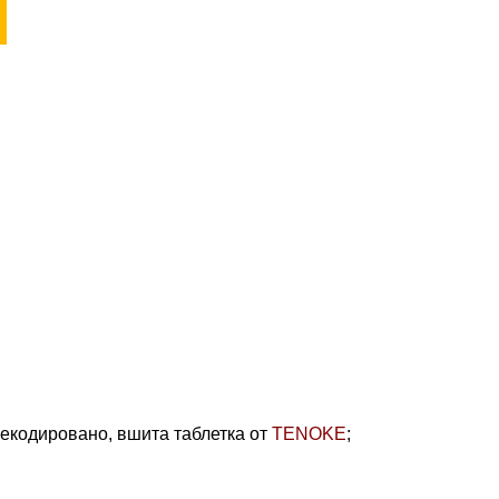
ерекодировано,
вшита таблетка от
TENOKE
;