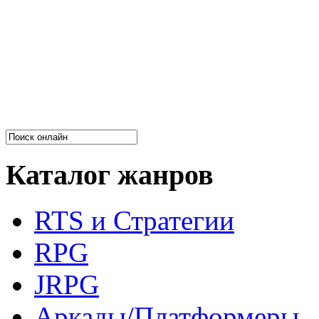
Каталог жанров
RTS и Стратегии
RPG
JRPG
Аркады/Платформеры