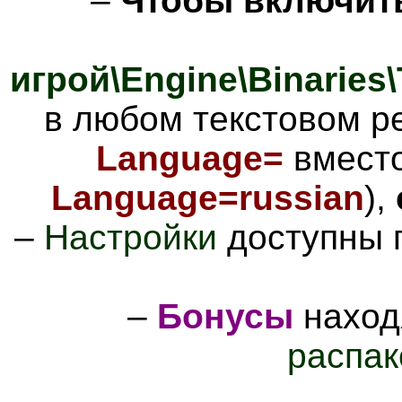
–
Чтобы включи
игрой\Engine\Binaries
в любом текстовом р
Language=
вмест
Language=russian
),
–
Настройки
доступны п
–
Бонусы
наход
распак