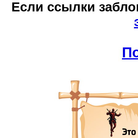
Е
сли ссылки забл
П