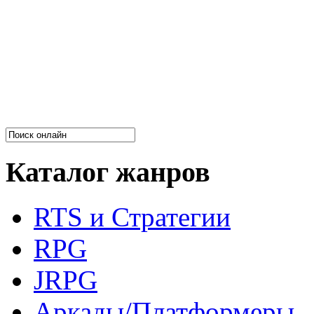
Каталог жанров
RTS и Стратегии
RPG
JRPG
Аркады/Платформеры