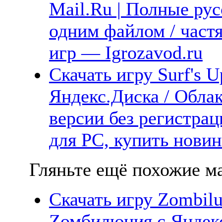
Mail.Ru | Полные рус
одним файлом / част
игр — Igrozavod.ru
Скачать игру Surf's U
Яндекс.Диска / Облак
версии без регистрац
для PC, купить новин
Гляньте ещё похожие ма
Скачать игру Zombilu
Zомбилюция с Яндекс.