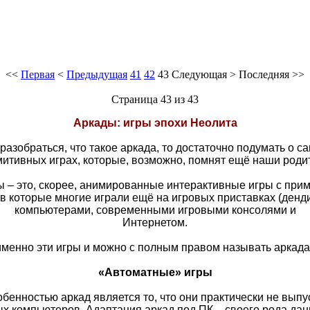
<<
Первая
<
Предыдущая
41
42
43
Следующая
>
Последняя
>>
Страница 43 из 43
Аркады: игры эпохи Неолита
 разобраться, что такое аркада, то достаточно подумать о с
итивных играх, которые, возможно, помнят ещё наши роди
ы – это, скорее, анимированные интерактивные игры с прим
в которые многие играли ещё на игровых приставках (денд
компьютерами, современными игровыми консолями и
Интернетом.
именно эти игры и можно с полным правом называть аркада
«Автоматные» игры
бенностью аркад является то, что они практически не выпу
х компьютеров. Адаптация аркад под ПК – своего рода дан