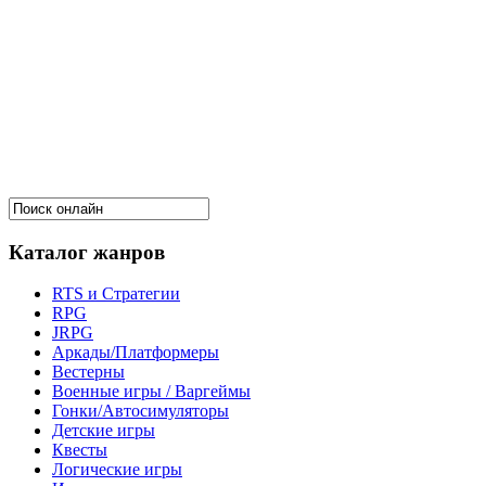
Каталог жанров
RTS и Стратегии
RPG
JRPG
Аркады/Платформеры
Вестерны
Военные игры / Варгеймы
Гонки/Автосимуляторы
Детские игры
Квесты
Логические игры