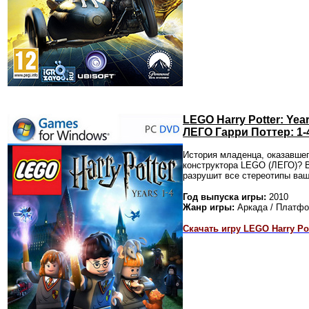
LEGO Harry Potter: Year
ЛЕГО Гарри Поттер: 1-
История младенца, оказавшег
конструктора LEGO (ЛЕГО)? В
разрушит все стереотипы ваш
Год выпуска игры:
2010
Жанр игры:
Аркада / Платф
Скачать игру LEGO Harry Pott