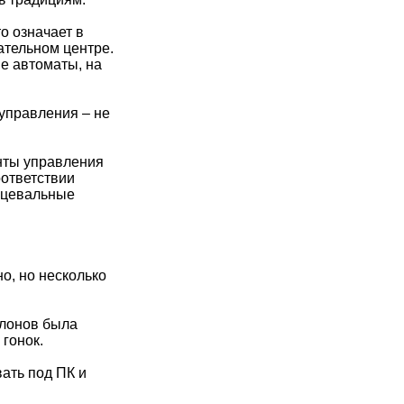
о означает в
ательном центре.
е автоматы, на
управления – не
нты управления
оответствии
анцевальные
о, но несколько
клонов была
гонок.
ать под ПК и