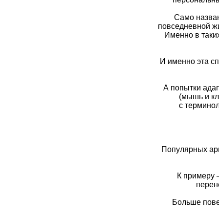
Само назван
повседневной жи
Именно в таки
И именно эта с
А попытки ада
(мышь и кл
с терминол
Популярных арк
К примеру 
перен
Больше повез