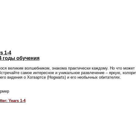
s 1-4
4 годы обучения
ося великим волшебником, знакома практически каждому. Но что может сл
стречайте самое интересное и уникальное развлечение – яркую, колор
его видения о Хогвартсе (Hogwarts) и его необычных обитателях.
ормер
er: Years 1-4