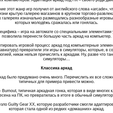
ие этот жанр игр получил от английского слова «arcade», чт
зни крытую галерею магазинов в крупном торгово-развлек
х галереях изначально размещались разнообразные игровы
которых молодёжь сражалась или гонялась.
пецифика – игра на автомате со специальными элементами 
позволила перенести большую часть аркад на компьютер.
птировать игровой процесс аркад под компьютерные элеме
авиатуру) превратили эти игры в симуляторы, которые, в с
огией, никак нельзя причислять к аркадам. Ну, разве что т
симуляторы…
Классика аркад
ад было придумано очень много. Перечислить их все сложн
типичных для примера привести можно.
– Burnout, типичная аркадная гонка, которая в виде многих 
есена на ПК, но превратилась в итоге в обычный симулятор 
ло Guilty Gear XX, которую разработчики смогли адаптиров
которая стала одной из редких «домашних» аркад.