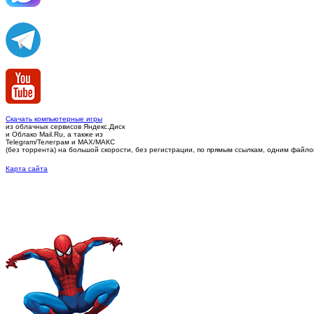
Скачать компьютерные игры
из облачных сервисов Яндекс.Диск
и Облако Mail.Ru, а также из
Telegram/Телеграм
и MAX/МАКС
(без торрента)
на большой скорости, без регистрации, по прямым ссылкам, одним файлом 
Карта сайта