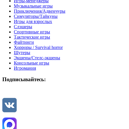
Игры-менеджеры
Музыкальные игры
Приключения/Адвенчуры
Симуляторы/Тайкуны
Игры для взрослых
Слэшеры
Спортивные игры
Тактические игры
Файтинги
Хорроры / Survival horror
Шутеры
Экшены/Стелс-экшены
Консольные игры
Игромания
Подписывайтесь: