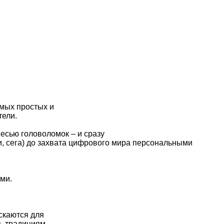
амых простых и
тели.
есью головоломок – и сразу
и, сега) до захвата цифрового мира персональными
ми.
скаются для
ь традициям.