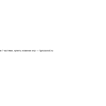
/ частями, купить новинки игр — Igrozavod.ru