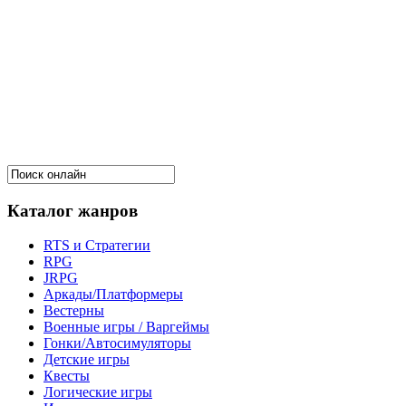
Каталог жанров
RTS и Стратегии
RPG
JRPG
Аркады/Платформеры
Вестерны
Военные игры / Варгеймы
Гонки/Автосимуляторы
Детские игры
Квесты
Логические игры