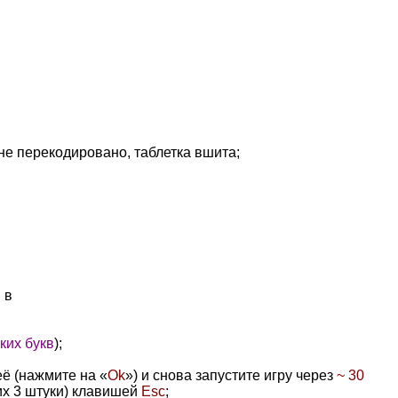
 не перекодировано, таблетка
вшита
;
 в
ких букв
);
 её (нажмите на
«
Ok
»
) и снова запустите игру через
~ 30
(их 3 штуки) клавишей
Esc
;