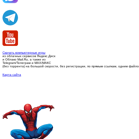
Скачать компьютерные игры
из облачных сервисов Яндекс.Диск
и Облако Mail.Ru, а также из
Telegram/Телеграм
и MAX/МАКС
(без торрента)
на большой скорости, без регистрации, по прямым ссылкам, одним файлом 
Карта сайта