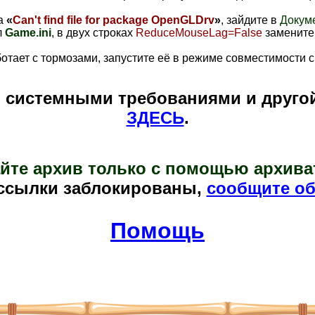
ка
«
Can't find file for package OpenGLDrv
»
, зайдите в
Докум
л
Game.ini
, в двух строках
ReduceMouseLag=False
заменит
ботает с тормозами, запустите её в режиме совместимости 
и системными требованиями и друго
ЗДЕСЬ
.
йте архив только с помощью архива
ссылки заблокированы,
сообщите об
Помощь