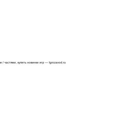
/ частями, купить новинки игр — Igrozavod.ru