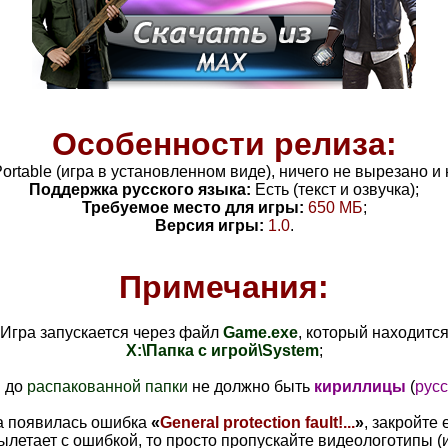
Особенности релиза:
ortable (игра в установленном виде), ничего не вырезано и
Поддержка русского языка:
Есть (текст и озвучка);
Требуемое место для игры:
650
МБ
;
Версия игры:
1.0
.
Примечания:
 Игра запускается через файл
Game.exe
, который находится
X:\Папка с игрой\System
;
и до
распакованной папки
не должно быть
кириллицы
(
русс
па появилась ошибка
«
General protection fault!...
»
, закройте
вылетает с ошибкой, то просто пропускайте видеологотипы 