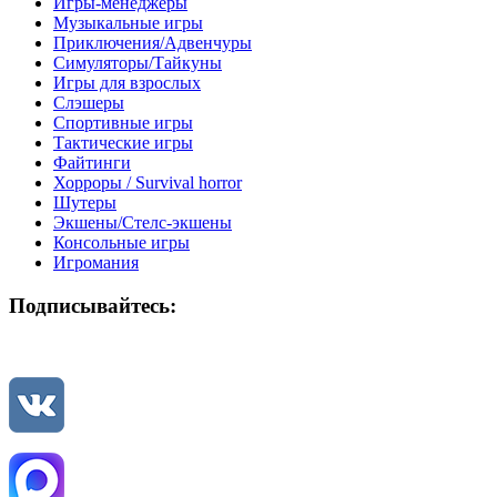
Игры-менеджеры
Музыкальные игры
Приключения/Адвенчуры
Симуляторы/Тайкуны
Игры для взрослых
Слэшеры
Спортивные игры
Тактические игры
Файтинги
Хорроры / Survival horror
Шутеры
Экшены/Стелс-экшены
Консольные игры
Игромания
Подписывайтесь: