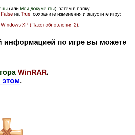
ены
(или
Мои документы
), затем в папку
е
False
на
True
, сохраните изменения и запустите игру;
с
Windows XP (Пакет обновления 2)
.
й информацией по игре вы можете
тора
WinRAR
.
 этом
.