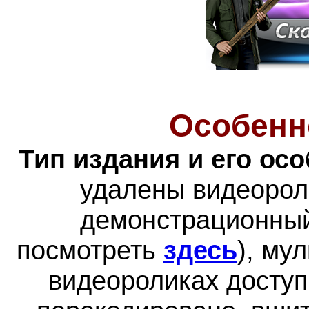
Особенн
Тип издания и его ос
удалены видеорол
демонстрационный
посмотреть
здесь
), му
видеороликах доступн