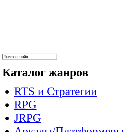
Каталог жанров
RTS и Стратегии
RPG
JRPG
Аркады/Платформеры