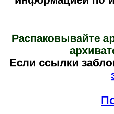
информацией по и
Распаковывайте а
архиват
Е
сли ссылки забл
П