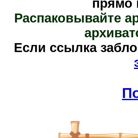
прямо 
Распаковывайте а
архиват
Е
сли ссылка забл
П