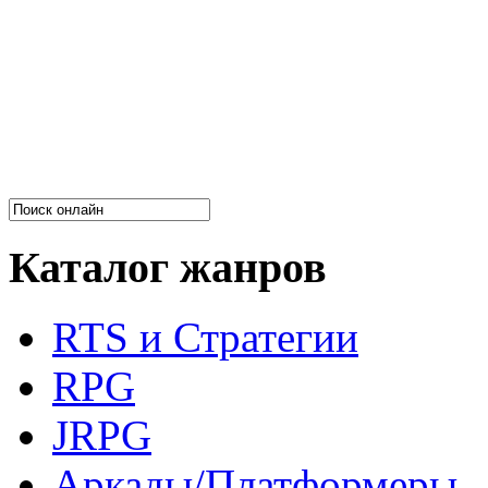
Каталог жанров
RTS и Стратегии
RPG
JRPG
Аркады/Платформеры