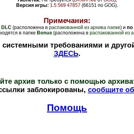
Версия игры:
1.5 569
47857
(
66151
по GOG)
.
Примечания:
у
DLC
(расположена в
распакованной из архива папке
) и
по
ходятся в папке
Bonus
(расположена в
распакованной из а
и системными требованиями и друго
ЗДЕСЬ
.
йте архив только с помощью архива
ссылки заблокированы,
сообщите об
Помощь