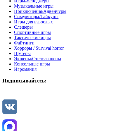
Игры-менеджеры
Музыкальные игры
Приключения/Адвенчуры
Симуляторы/Тайкуны
Игры для взрослых
Слэшеры
Спортивные игры
Тактические игры
Файтинги
Хорроры / Survival horror
Шутеры
Экшены/Стелс-экшены
Консольные игры
Игромания
Подписывайтесь: