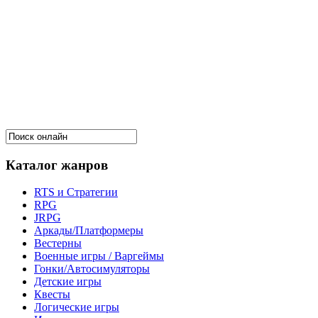
Каталог жанров
RTS и Стратегии
RPG
JRPG
Аркады/Платформеры
Вестерны
Военные игры / Варгеймы
Гонки/Автосимуляторы
Детские игры
Квесты
Логические игры