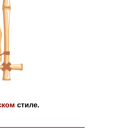
ском
стиле.