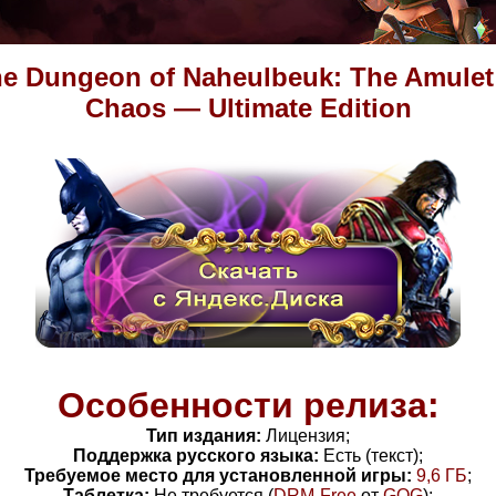
e Dungeon of Naheulbeuk: The Amulet
Chaos — Ultimate Edition
Особенности релиза:
Тип издания:
Лицензия;
Поддержка русского языка:
Есть (текст);
Требуемое место для установленной игры:
9,6 ГБ
;
Таблетка:
Не требуется (
DRM-Free
от
GOG
)
;