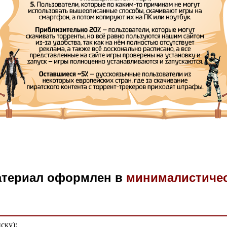
атериал оформлен в
минималистиче
ску):