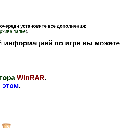
 очереди установите все дополнения
;
рхива папке
).
й информацией по игре вы можете
тора
WinRAR
.
 этом
.