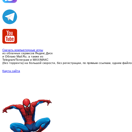
Скачать компьютерные игры
из облачных сервисов Яндекс.Диск
и Облако Mail.Ru, а также из
Telegram/Телеграм
и MAX/МАКС
(без торрента)
на большой скорости, без регистрации, по прямым ссылкам, одним файлом 
Карта сайта