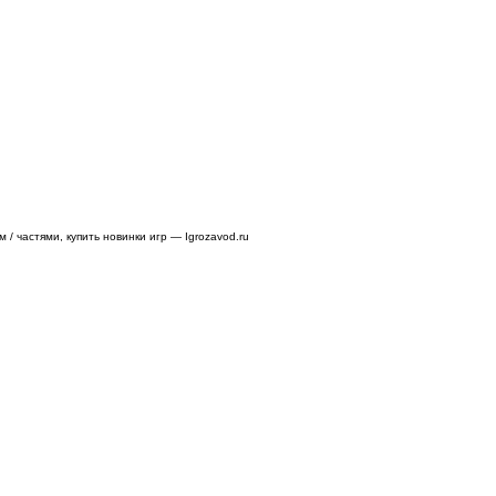
/ частями, купить новинки игр — Igrozavod.ru