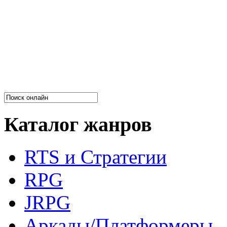
Каталог жанров
RTS и Стратегии
RPG
JRPG
Аркады/Платформеры