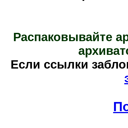
Распаковывайте а
архиват
Е
сли ссылки забл
П