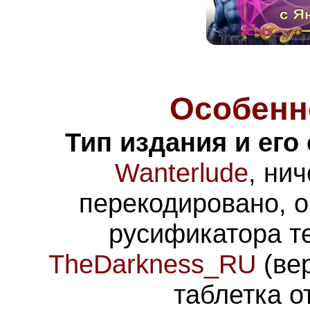
Особенн
Тип издания и его
Wanterlude
, ни
перекодировано, 
русификатора т
TheDarkness_RU
(ве
таблетка о