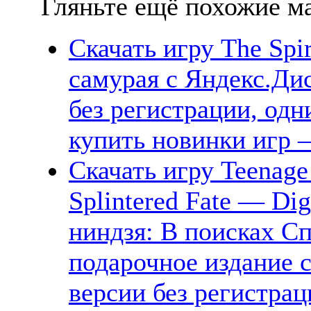
Гляньте ещё похожие ма
Скачать игру The Spir
самурая с Яндекс.Дис
без регистрации, одн
купить новинки игр —
Скачать игру Teenage 
Splintered Fate — Dig
ниндзя: В поисках 
подарочное издание 
версии без регистрац