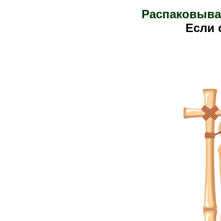
Распаковыва
Е
сли 