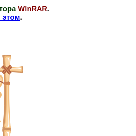
тора
WinRAR
.
 этом
.