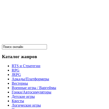
Каталог жанров
RTS и Стратегии
RPG
JRPG
Аркады/Платформеры
Вестерны
Военные игры / Варгеймы
Гонки/Автосимуляторы
Детские игры
Квесты
Логические игры