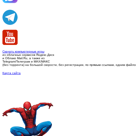
Скачать компьютерные игры
из облачных сервисов Яндекс.Диск
и Облако Mail.Ru, а также из
Telegram/Телеграм
и MAX/МАКС
(без торрента)
на большой скорости, без регистрации, по прямым ссылкам, одним файлом 
Карта сайта