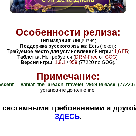
Особенности релиза:
Тип издания:
Лицензия;
Поддержка русского языка:
Есть (текст
);
Требуемое место для установленной игры:
1,6
ГБ
;
Таблетка:
Не требуется (
DRM-Free
от
GOG
);
Версия игры:
1.8.1
/
959
(77220 по GOG)
.
Примечание:
ascent_-_yamat_the_breach_traveler_v959-release_(77220)
установите дополнение.
и системными требованиями и друго
ЗДЕСЬ
.