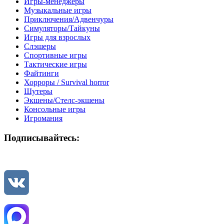
Игры-менеджеры
Музыкальные игры
Приключения/Адвенчуры
Симуляторы/Тайкуны
Игры для взрослых
Слэшеры
Спортивные игры
Тактические игры
Файтинги
Хорроры / Survival horror
Шутеры
Экшены/Стелс-экшены
Консольные игры
Игромания
Подписывайтесь: