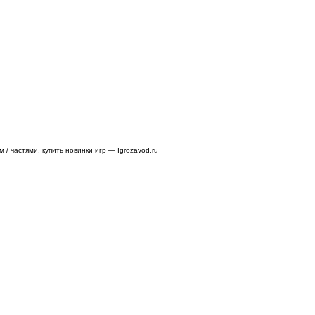
/ частями, купить новинки игр — Igrozavod.ru