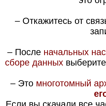
– Откажитесь от связ
зап
– После
начальных нас
сборе данных
выберит
–
Это
многотомный ар
ег
Если вы скачали все ча