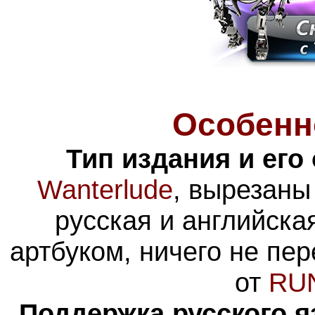
Особенн
Тип издания и его
Wanterlude
, вырезаны
русская и английска
артбуком, ничего не пе
от
RU
Поддержка русского я