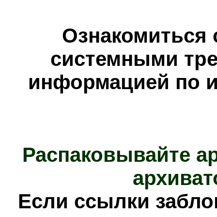
Ознакомиться 
системными тре
информацией по и
Распаковывайте а
архиват
Е
сли ссылки забл