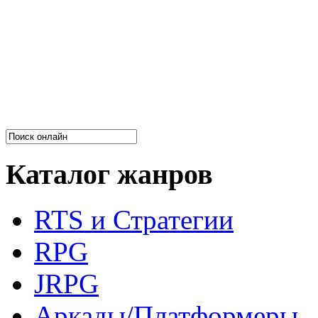
Каталог жанров
RTS и Стратегии
RPG
JRPG
Аркады/Платформеры