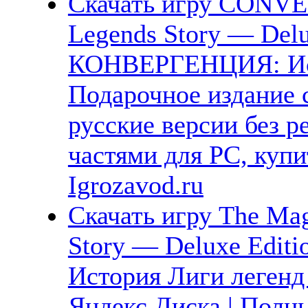
Скачать игру CONVE
Legends Story — Delu
КОНВЕРГЕНЦИЯ: Ист
Подарочное издание 
русские версии без р
частями для PC, куп
Igrozavod.ru
Скачать игру The Mag
Story — Deluxe Editi
История Лиги легенд
Яндекс.Диска | Полны