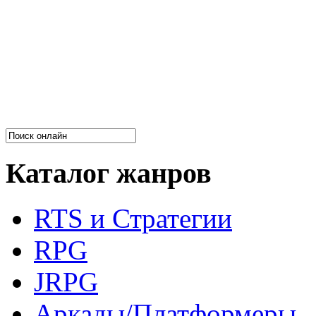
Каталог жанров
RTS и Стратегии
RPG
JRPG
Аркады/Платформеры