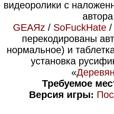
видеоролики с наложен
автора
GEAЯz
/
SoFuckHate
перекодированы авт
нормальное) и таблетк
установка русифик
«
Деревян
Требуемое мес
Версия игры:
Пос