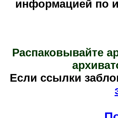
информацией по и
Распаковывайте а
архиват
Е
сли ссылки забл
П