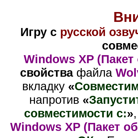
Вн
Игру с
русской озву
совме
Windows XP (Пакет
свойства
файла
Wol
вкладку
«
Совместим
напротив
«
Запусти
совместимости с:
»
Windows XP (Пакет об