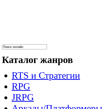
Каталог жанров
RTS и Стратегии
RPG
JRPG
Аркады/Платформеры