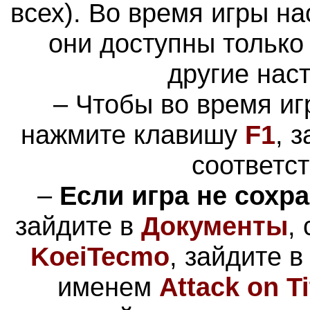
всех). Во время игры н
они доступны только
другие нас
– Чтобы во время иг
нажмите клавишу
F1
, 
соответс
–
Если игра не сохр
зайдите в
Документы
,
KoeiTecmo
, зайдите в
именем
Attack on T