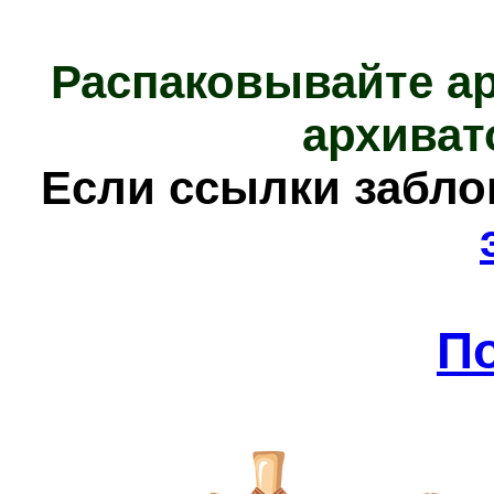
Распаковывайте а
архиват
Е
сли ссылки забл
П