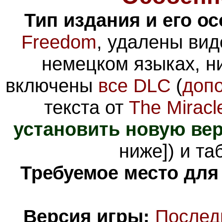
Тип издания и его о
Freedom
, удалены ви
немецком языках, н
включены
все DLC
(
доп
текста от
The Miracl
установить новую ве
ниже]) и та
Требуемое место для
Версия игры:
Послед