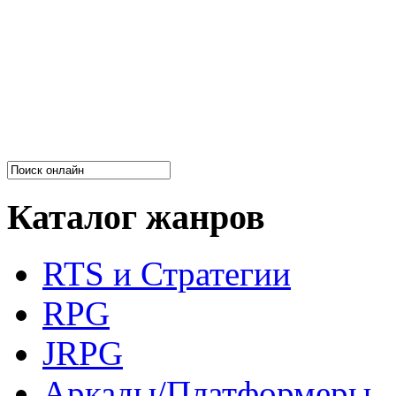
Каталог жанров
RTS и Стратегии
RPG
JRPG
Аркады/Платформеры