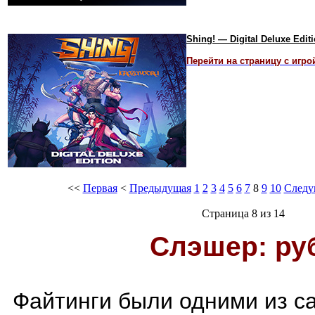
Shing! — Digital Deluxe Ed
Перейти на страницу с игро
<<
Первая
<
Предыдущая
1
2
3
4
5
6
7
8
9
10
Следу
Страница 8 из 14
Слэшер: ру
Файтинги были одними из с