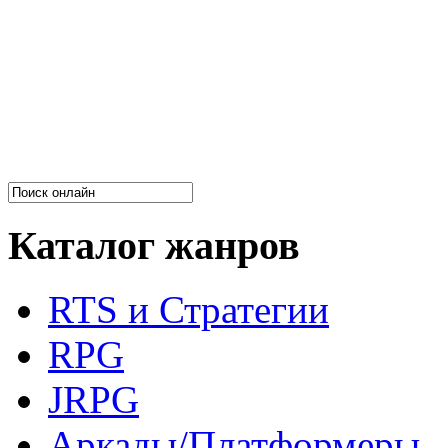
Каталог жанров
RTS и Стратегии
RPG
JRPG
Аркады/Платформеры