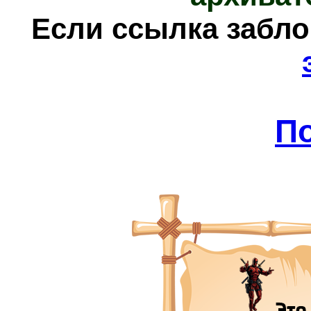
Е
сли ссылка забл
П