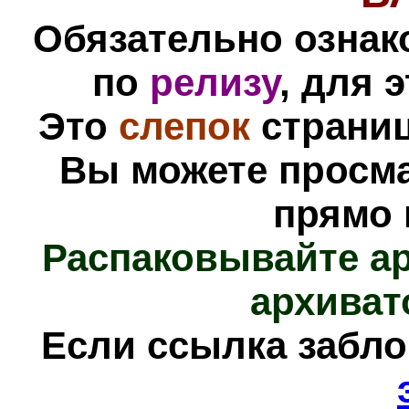
Обязательно ознак
по
релизу
, для 
Это
слепок
страни
Вы можете просм
прямо 
Распаковывайте а
архиват
Е
сли ссылка забл