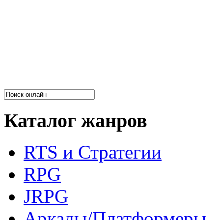
Каталог жанров
RTS и Стратегии
RPG
JRPG
Аркады/Платформеры