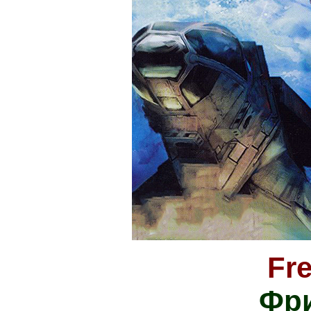
Fre
Фр