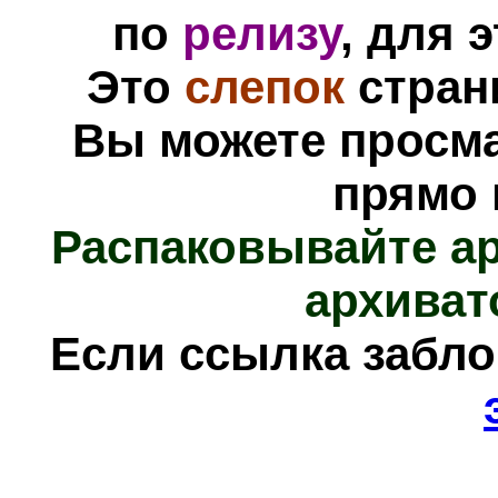
по
релизу
, для 
Это
слепок
стра
Вы можете просм
прямо 
Распаковывайте а
архиват
Е
сли ссылка забл