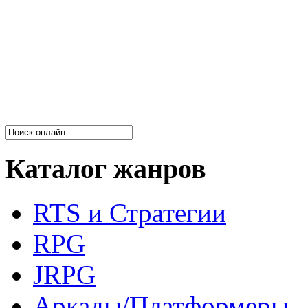
Каталог жанров
RTS и Стратегии
RPG
JRPG
Аркады/Платформеры