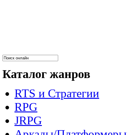
Каталог жанров
RTS и Стратегии
RPG
JRPG
Аркады/Платформеры