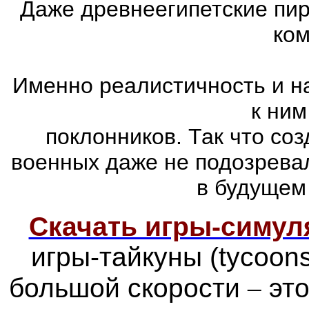
Даже древнеегипетские пи
ком
Именно реалистичность и н
к ним
поклонников. Так что со
военных даже не подозревал
в будущем
Скачать игры-симу
игры-тайкуны (tycoon
большой скорости
–
это