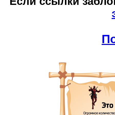
Е
сли ссылки забл
П