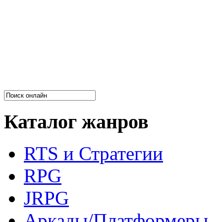
Каталог жанров
RTS и Стратегии
RPG
JRPG
Аркады/Платформеры