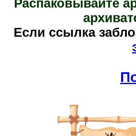
Распаковывайте а
архиват
Е
сли ссылка забл
П