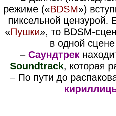
режиме (
«
BDSM
»
)
вступ
пиксельной цензурой. 
«
Пушки
», то
BDSM-сцены
в одной сцене
–
Саундтрек
находи
Soundtrack
, которая 
– По пути до распаков
кириллиц