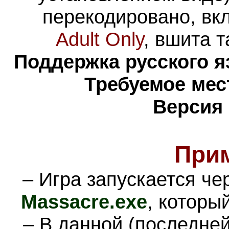
перекодировано, вк
Adult Only
, вшита 
Поддержка русского я
Требуемое мес
Версия 
При
– Игра запускается ч
Massacre
.exe
, которы
– В данной (последне