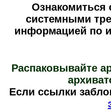
Ознакомиться 
системными тре
информацией по и
Распаковывайте а
архиват
Е
сли ссылки забл