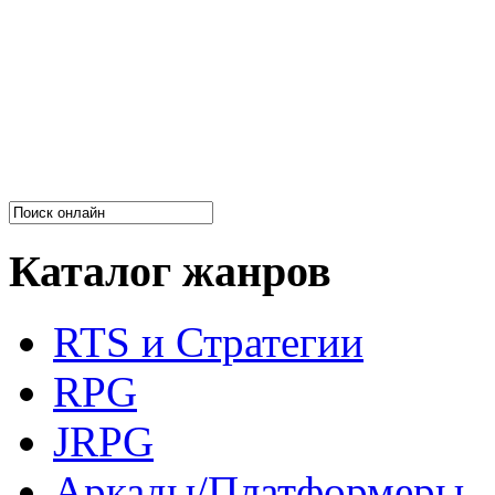
Каталог жанров
RTS и Стратегии
RPG
JRPG
Аркады/Платформеры