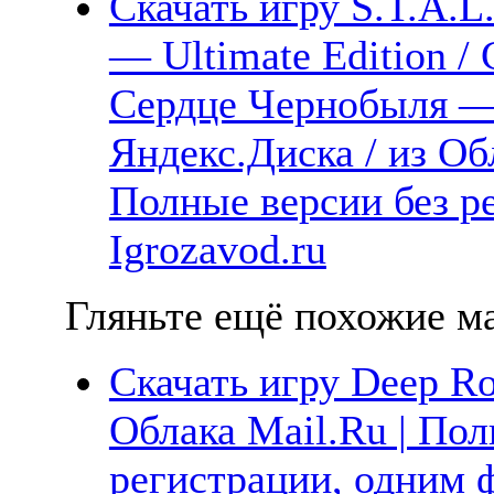
Скачать игру S.T.A.L.
— Ultimate Edition / 
Сердце Чернобыля —
Яндекс.Диска / из Обл
Полные версии без р
Igrozavod.ru
Гляньте ещё похожие ма
Скачать игру Deep Ro
Облака Mail.Ru | Пол
регистрации, одним ф