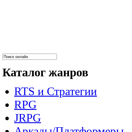
Каталог жанров
RTS и Стратегии
RPG
JRPG
Аркады/Платформеры