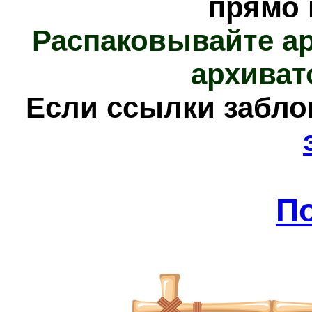
прямо 
Распаковывайте а
архиват
Е
сли ссылки забл
П