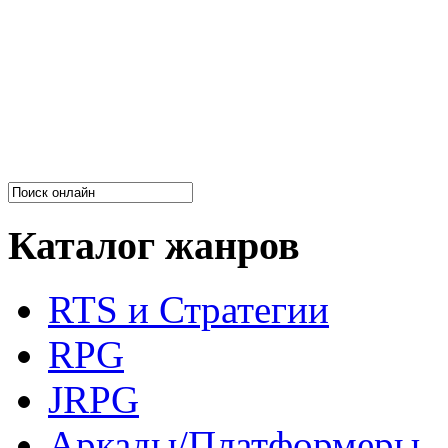
Каталог жанров
RTS и Стратегии
RPG
JRPG
Аркады/Платформеры