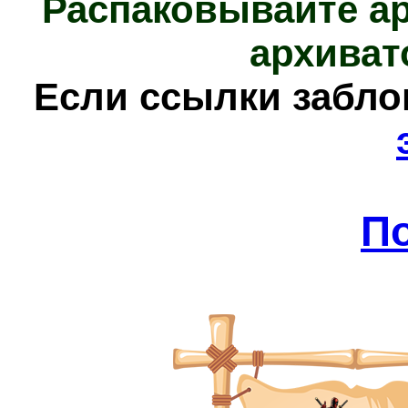
Распаковывайте а
архиват
Е
сли ссылки забл
П