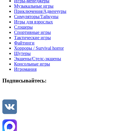
Игры-менеджеры
Музыкальные игры
Приключения/Адвенчуры
Симуляторы/Тайкуны
Игры для взрослых
Слэшеры
Спортивные игры
Тактические игры
Файтинги
Хорроры / Survival horror
Шутеры
Экшены/Стелс-экшены
Консольные игры
Игромания
Подписывайтесь: