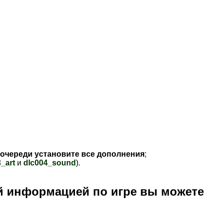
 очереди установите все дополнения
;
_art
и
dlc004_sound
).
й информацией по игре вы можете