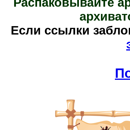
Распаковывайте а
архиват
Е
сли ссылки забл
П