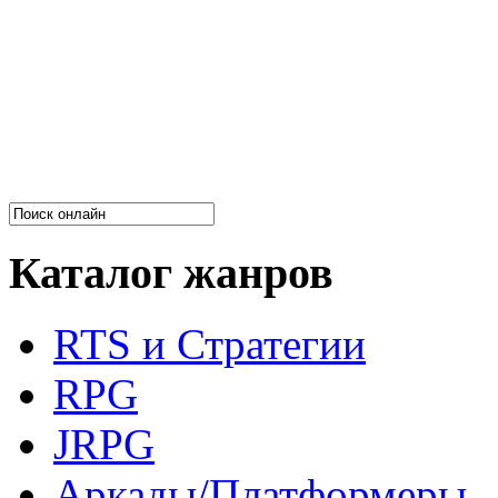
Каталог жанров
RTS и Стратегии
RPG
JRPG
Аркады/Платформеры