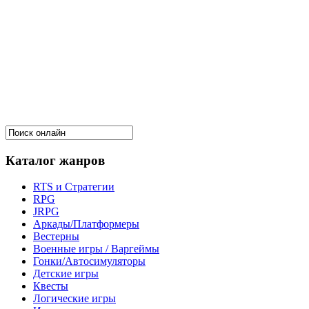
Каталог жанров
RTS и Стратегии
RPG
JRPG
Аркады/Платформеры
Вестерны
Военные игры / Варгеймы
Гонки/Автосимуляторы
Детские игры
Квесты
Логические игры