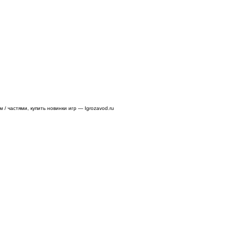
/ частями, купить новинки игр — Igrozavod.ru