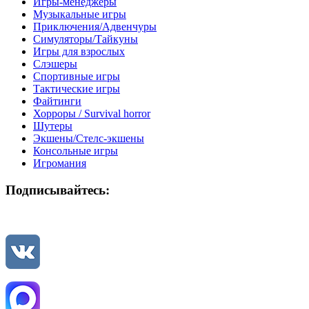
Игры-менеджеры
Музыкальные игры
Приключения/Адвенчуры
Симуляторы/Тайкуны
Игры для взрослых
Слэшеры
Спортивные игры
Тактические игры
Файтинги
Хорроры / Survival horror
Шутеры
Экшены/Стелс-экшены
Консольные игры
Игромания
Подписывайтесь: