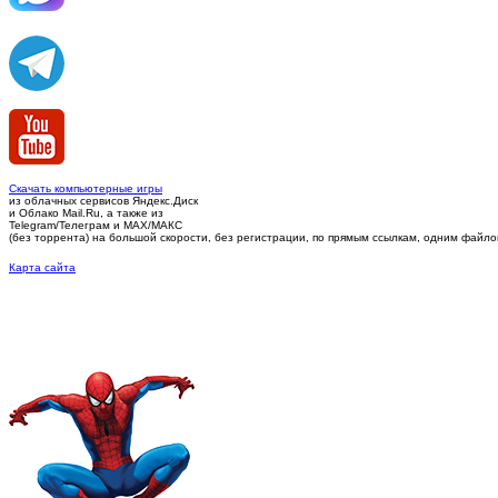
Скачать компьютерные игры
из облачных сервисов Яндекс.Диск
и Облако Mail.Ru, а также из
Telegram/Телеграм
и MAX/МАКС
(без торрента)
на большой скорости, без регистрации, по прямым ссылкам, одним файлом 
Карта сайта