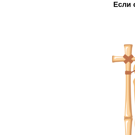
Е
сли 