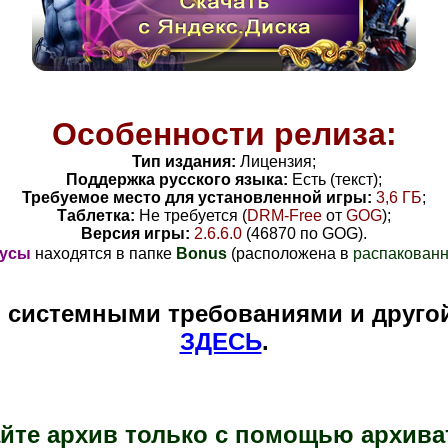
Особенности релиза:
Тип издания:
Лицензия;
Поддержка русского языка:
Есть (текст);
Требуемое место для установленной игры:
3,6 ГБ
;
Таблетка:
Не требуется (
DRM-Free
от
GOG
)
;
Версия игры:
2.6.6.0
(46870 по GOG).
усы
находятся в папке
Bonus
(расположена в
распакованн
и системными требованиями и друго
ЗДЕСЬ
.
йте архив только с помощью архива