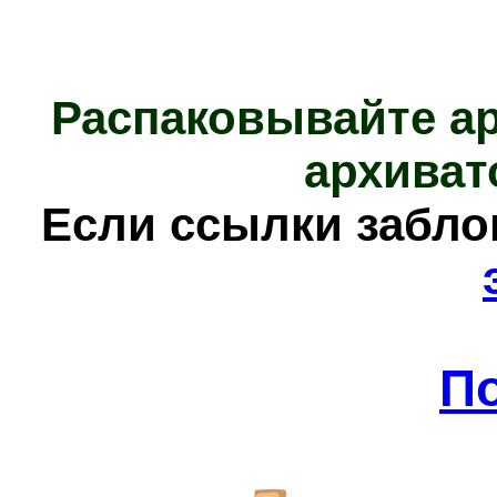
Распаковывайте а
архиват
Е
сли ссылки забл
П