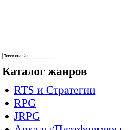
Каталог жанров
RTS и Стратегии
RPG
JRPG
Аркады/Платформеры