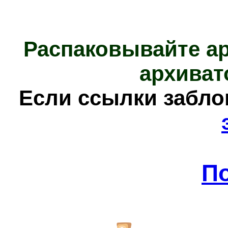
Распаковывайте а
архиват
Е
сли ссылки забл
П