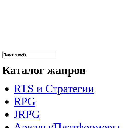
Каталог жанров
RTS и Стратегии
RPG
JRPG
Аркады/Платформеры