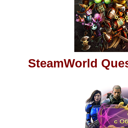
SteamWorld Ques