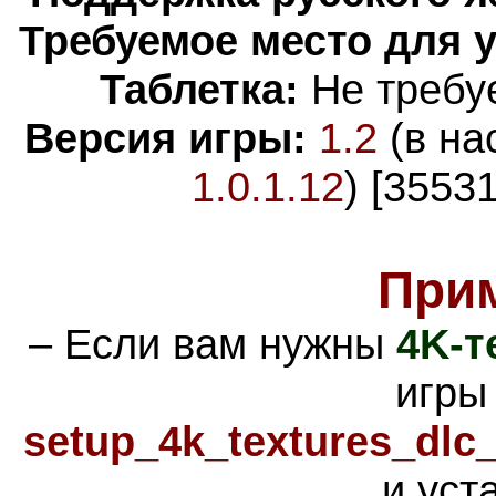
Требуемое место для 
Таблетка:
Не требуе
Версия игры:
1.2
(в на
1.0.1.12
) [3553
При
– Если вам нужны
4K-т
игры
setup_4k_textures_dlc_
и уст