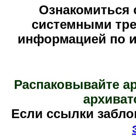
Ознакомиться 
системными тре
информацией по и
Распаковывайте а
архиват
Е
сли ссылки забл