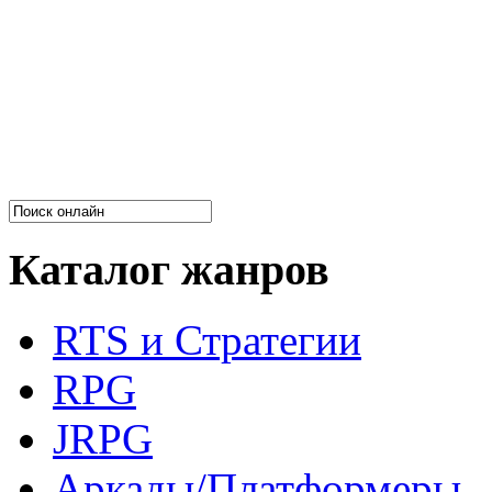
Каталог жанров
RTS и Стратегии
RPG
JRPG
Аркады/Платформеры