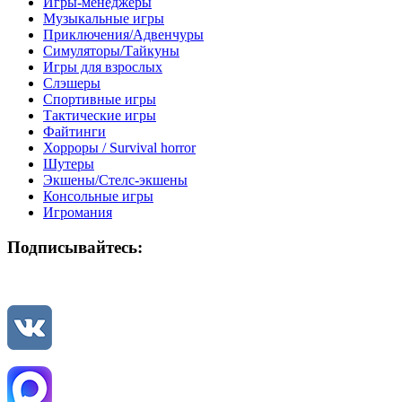
Игры-менеджеры
Музыкальные игры
Приключения/Адвенчуры
Симуляторы/Тайкуны
Игры для взрослых
Слэшеры
Спортивные игры
Тактические игры
Файтинги
Хорроры / Survival horror
Шутеры
Экшены/Стелс-экшены
Консольные игры
Игромания
Подписывайтесь: