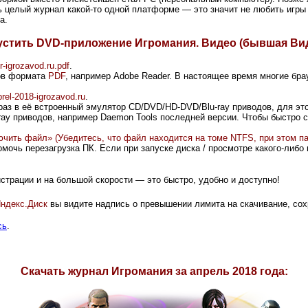
ть целый журнал какой-то одной платформе — это значит не любить игры 
а.
апустить DVD-приложение Игромания. Видео (бывшая В
-igrozavod.ru.pdf
.
ов формата
PDF
, например Adobe Reader. В настоящее время многие б
rel-2018-igrozavod.ru
.
раз в её встроенный
эмулятор CD/DVD/HD-DVD/Blu-ray приводов, для это
ay приводов
, например Daemon Tools последней версии. Чтобы быстро с
ючить файл» (
Убедитесь, что файл находится на томе NTFS, при этом п
омочь перезагрузка ПК. Если при запуске диска / просмотре какого-либо
гистрации и на большой скорости
—
это быстро, удобно и доступно!
ндекс.Диск
вы видите надпись о превышении лимита на скачивание, со
сь
.
Скачать журнал Игромания за
апрель
2018 года: