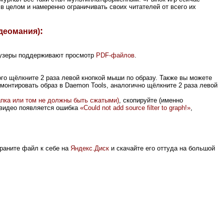
в целом и намеренно ограничивать своих читателей от всего их
:
идеомания)
раузеры поддерживают просмотр
PDF-файлов
.
го щёлкните 2 раза левой кнопкой мыши по образу. Также
вы можете
монтировать образ в Daemon Tools, аналогично щёлкните 2 раза левой
апка или том не должны быть сжатыми)
, скопируйте (именно
 видео появляется ошибка
«
Could not add source filter to graph!
»
,
храните файл к себе на
Яндекс.Диск
и скачайте его оттуда на большой