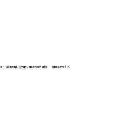
/ частями, купить новинки игр — Igrozavod.ru