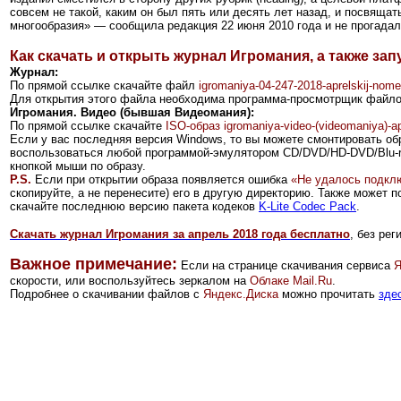
совсем не такой, каким он был пять или десять лет назад, и посвяща
многообразия» — сообщила редакция 22 июня 2010 года и не прогадал
Как скачать и открыть журнал Игромания, а также з
Журнал:
По прямой ссылке скачайте файл
igromaniya-04-247-2018-aprelskij-nomer
Для открытия этого файла
необходима программа-просмотрщик файл
Игромания. Видео (бывшая Видеомания):
По прямой ссылке скачайте
ISO-образ
igromaniya-video-(videomaniya)-ap
Если у вас последняя версия Windows, то вы можете смонтировать об
воспользоваться любой программой-эмулятором
CD/DVD/HD-DVD/Blu-r
кнопкой мыши по образу.
P.S.
Если при открытии образа появляется ошибка
«Не удалось подкл
скопируйте, а не перенесите) его в другую директорию. Также может п
скачайте последнюю версию пакета кодеков
K-Lite Codec Pack
.
Скачать журнал Игромания за апрель 2018 года бесплатно
, без ре
Важное примечание:
Если на странице скачивания сервиса
Я
скорости, или воспользуйтесь зеркалом на
Облаке Mail.Ru
.
Подробнее о скачивании файлов с
Яндекс.Диска
можно прочитать
зде