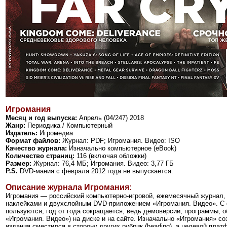
Игромания
Месяц и год выпуска:
Апрель (04/247) 2018
Жанр:
Периодика / Компьютерный
Издатель:
Игромедиа
Формат файлов:
Журнал: PDF; Игромания. Видео: ISO
Качество журнала:
Изначально компьютерное (eBook)
Количество страниц:
116 (включая обложки)
Размер:
Журнал: 76,4 МБ; Игромания. Видео: 3,77 ГБ
P.S.
DVD-мания с февраля 2012 года не выпускается.
Описание журнала Игромания:
Игромания
—
российский компьютерно-игровой, ежемесячный журнал, 
наклейками и двухслойным DVD-приложением «Игромания. Видео». С фе
пользуются, год от года сокращается, ведь демоверсии, программы, 
«
Игромания. Видео
»
) на диске и на сайте. Изначально «Игромания» с
издания сместился в сторону других рубрик (heading), а целевой пл