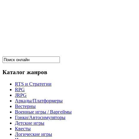
Каталог жанров
RTS и Стратегии
RPG
JRPG
Аркады/Платформеры
Вестерны
Военные игры / Варгеймы
Гонки/Автосимуляторы
Детские игры
Квесты
Логические игры