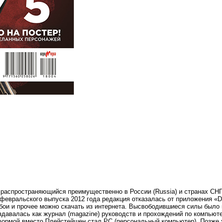
распространяющийся преимущественно в России (Russia) и странах СН
вральского выпуска 2012 года редакция отказалась от приложения «DVD
обои и прочее можно скачать из интернета. Высвободившиеся силы было
оздавалась как журнал (magazine) руководств и прохождений по компьюте
атформой вместо Плейстейшен стал PC (персональный компьютер). Позже