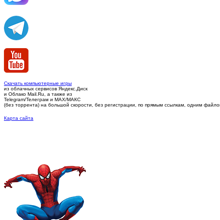
Скачать компьютерные игры
из облачных сервисов Яндекс.Диск
и Облако Mail.Ru, а также из
Telegram/Телеграм
и MAX/МАКС
(без торрента)
на большой скорости, без регистрации, по прямым ссылкам, одним файлом 
Карта сайта