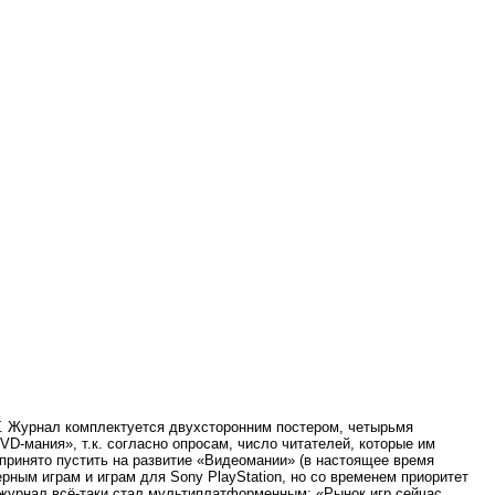
Г.
Журнал комплектуется двухсторонним постером, четырьмя
-мания», т.к. согласно опросам, число читателей, которые им
 принято пустить на развитие «Видеомании» (в настоящее время
рным играм и играм для Sony PlayStation, но со временем приоритет
 журнал всё-таки стал мультиплатформенным: «Рынок игр сейчас