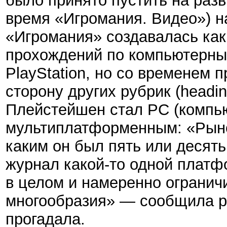
было принято пустить на раз
время
«
Игромания. Видео
»
) 
«Игромания» создавалась как
прохождений по компьютерны
PlayStation, но со временем 
сторону других рубрик (headi
Плейстейшен стал PC (компью
мультиплатформенным: «Рынок
каким он был пять или десять
журнал какой-то одной платф
в целом и намеренно ограничи
многообразия» — сообщила ре
прогадала.