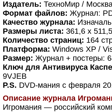
Издатель:
ТехноМир / Москва
Формат файлов:
Журнал: PD
Качество журнала:
Изначаль
Размеры листа:
361,6 х 511,
Количество страниц:
164 ст
Платформа:
Windows XP / Vist
Размер:
Журнал + постеры: 68
Ключ для Антивируса Каспе
9VJEB
P.S.
DVD-мания с февраля 201
Описание журнала Игроман
Игромания
—
российский ком