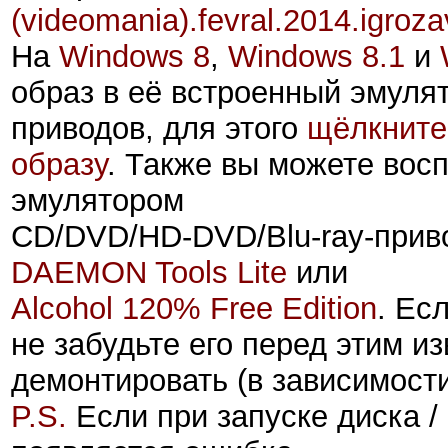
(videomania).
fevral.2014
.igroza
На
Windows 8
,
Windows 8.1
и
образ
в её встроенный эмуля
приводов, для этого
щёлкните
образу
. Также вы можете вос
эмулятором
CD/DVD/HD-DVD/Blu-ray-прив
DAEMON Tools Lite
или
Alcohol 120% Free Edition
. Ес
не забудьте его перед этим из
демонтировать
(в зависимост
P.S.
Если при запуске диска /