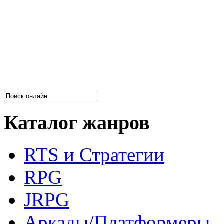
Каталог жанров
RTS и Стратегии
RPG
JRPG
Аркады/Платформеры