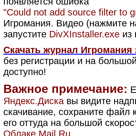
появляется ошибка
"Could not add source filter to g
Игромания. Видео (нажмите 
запустите
DivXInstaller.exe
из 
Скачать журнал Игромания 
без регистрации и на большо
доступно!
Важное примечание:
Е
Яндекс.Диск
а
вы видите надп
скачивание, сохраните файл 
его оттуда на большой скорос
Облаке Mail.Ru
.