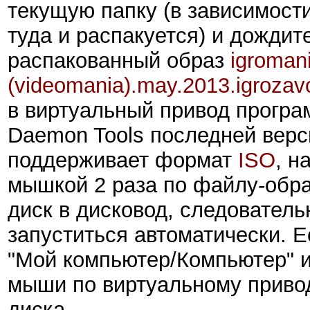
текущую папку (в зависимости 
туда и распакуется) и дождит
распакованный образ
igromani
(videomania).
may
.2013.igrozav
в виртуальный привод прогр
Daemon Tools последней верс
поддерживает формат
ISO
, н
мышкой 2 раза по файлу-образ
диск в дисковод, следователь
запуститься автоматически. Е
"Мой компьютер/Компьютер" и
мыши по виртуальному привод
диска.