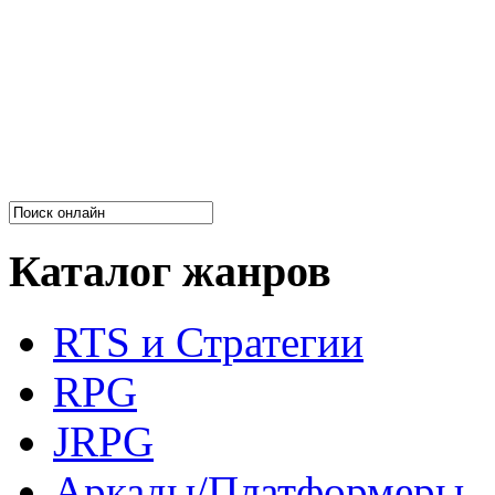
Каталог жанров
RTS и Стратегии
RPG
JRPG
Аркады/Платформеры