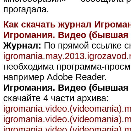
прогадала.
Как скачать журнал Игрома
Игромания. Видео (бывшая
Журнал:
По прямой ссылке с
igromania.may.2013.igrozavod.
необходима программа-прос
например Adobe Reader.
Игромания. Видео (бывшая
скачайте 4 части архива:
igromania.video.(videomania).m
igromania.video.(videomania).m
igromania.video.(videomania).
m