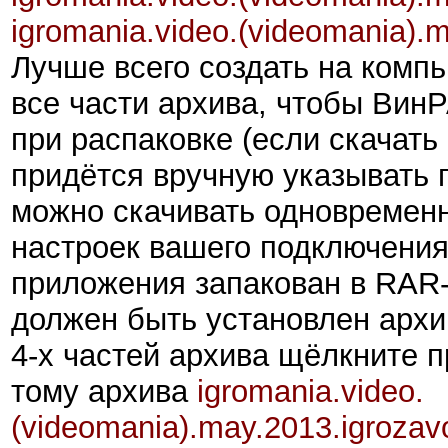
igromania.video.(videomania).
Лучше всего создать на компь
все части архива, чтобы ВинР
при распаковке (если скачать
придётся вручную указывать п
можно скачивать одновременн
настроек вашего подключения
приложения запакован в RAR-а
должен быть установлен арх
4-х частей архива щёлкните 
тому архива
igromania.video.
(videomania).
may
.2013.igrozav