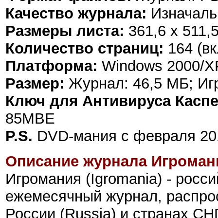
Качество журнала:
Изначаль
Размеры листа:
361,6 х 511,
Количество страниц:
164 (в
Платформа:
Windows 2000/XP/
Размер:
Журнал: 46,5 МБ; Игр
Ключ для Антивируса Каспе
85MBE
P.S.
DVD-мания с февраля 201
Описание журнала Игроман
Игромания (Igromania) - росс
ежемесячный журнал, распр
России (Russia) и странах СН