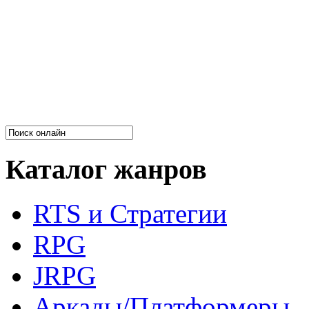
Каталог жанров
RTS и Стратегии
RPG
JRPG
Аркады/Платформеры