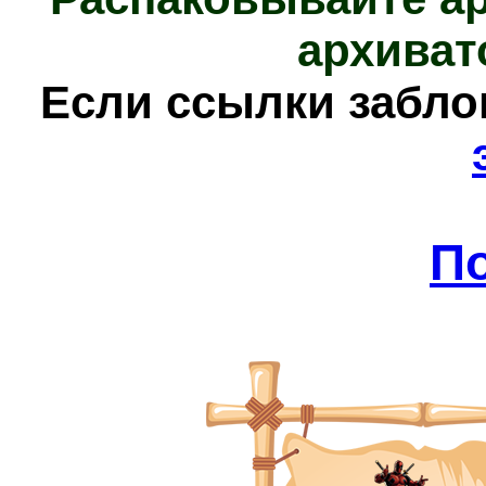
архиват
Е
сли ссылки забл
П