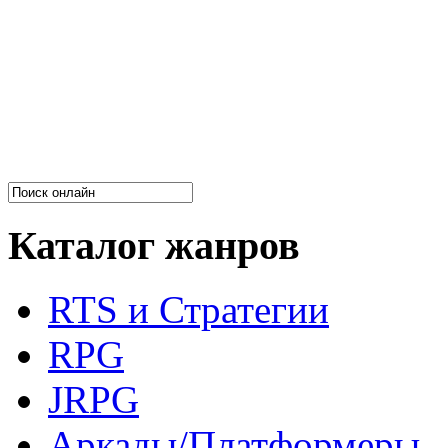
Каталог жанров
RTS и Стратегии
RPG
JRPG
Аркады/Платформеры