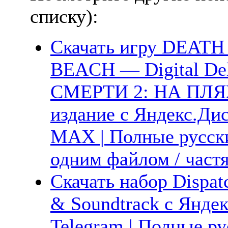
списку):
Скачать игру DEAT
BEACH — Digital De
СМЕРТИ 2: НА ПЛЯЖ
издание с Яндекс.Диск
MAX | Полные русски
одним файлом / част
Скачать набор Dispat
& Soundtrack с Яндек
Telegram | Полные ру