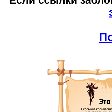
Е
сли ссылки забл
П