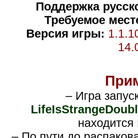
Поддержка русско
Требуемое мест
Версия игры:
1.1.1
14.
При
– Игра запус
LifeIsStrangeDoub
находится
– По пути до распаков