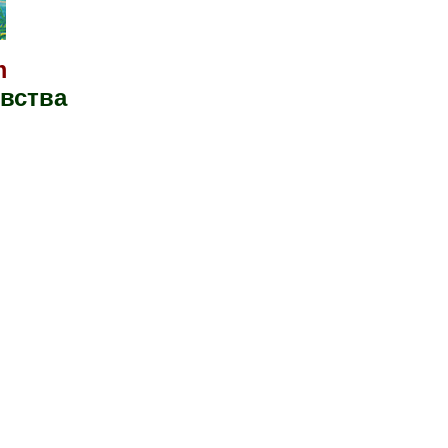
m
вства