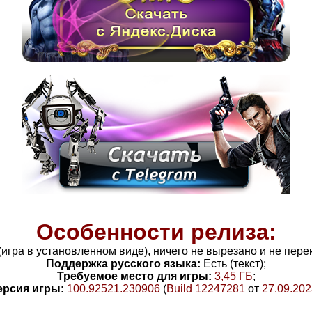
Особенности релиза:
 (игра в установленном виде), ничего не вырезано и не пер
Поддержка русского языка:
Есть (текст);
Требуемое место для игры:
3
,45
ГБ
;
ерсия игры:
100.92521.230906
(
Build 12247281
от
27.09.202