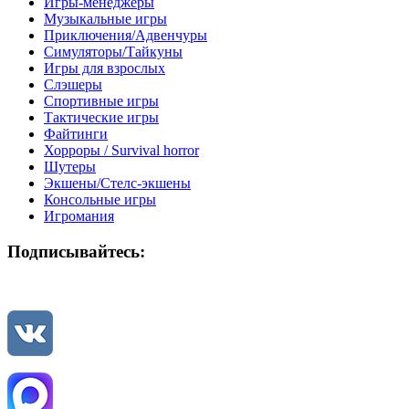
Игры-менеджеры
Музыкальные игры
Приключения/Адвенчуры
Симуляторы/Тайкуны
Игры для взрослых
Слэшеры
Спортивные игры
Тактические игры
Файтинги
Хорроры / Survival horror
Шутеры
Экшены/Стелс-экшены
Консольные игры
Игромания
Подписывайтесь: