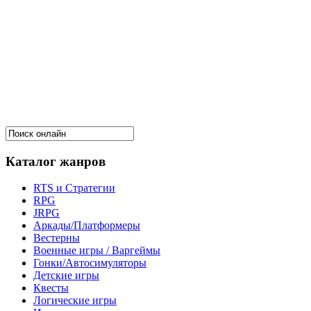
Каталог жанров
RTS и Стратегии
RPG
JRPG
Аркады/Платформеры
Вестерны
Военные игры / Варгеймы
Гонки/Автосимуляторы
Детские игры
Квесты
Логические игры