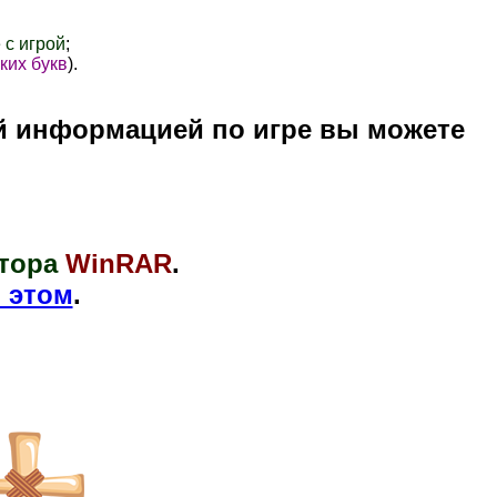
 с игрой
;
ких букв
).
й информацией по игре вы можете
тора
WinRAR
.
 этом
.