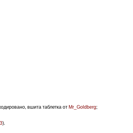
екодировано,
вшита таблетка от
Mr_Goldberg
;
3
)
.