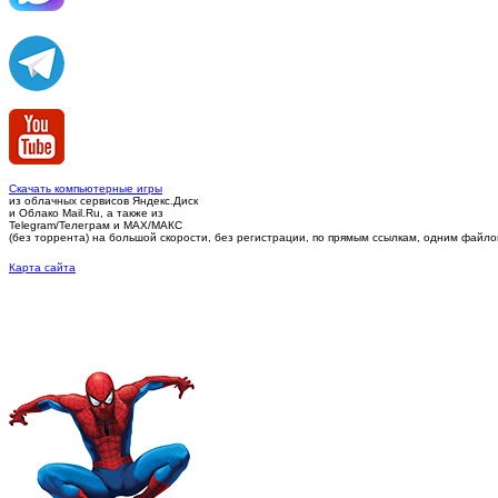
Скачать компьютерные игры
из облачных сервисов Яндекс.Диск
и Облако Mail.Ru, а также из
Telegram/Телеграм
и MAX/МАКС
(без торрента)
на большой скорости, без регистрации, по прямым ссылкам, одним файлом 
Карта сайта