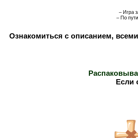
– Игра 
– По пут
Ознакомиться с описанием, всем
Распаковыва
Е
сли 