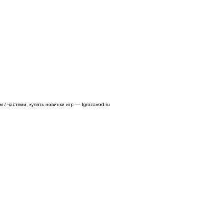
/ частями, купить новинки игр — Igrozavod.ru