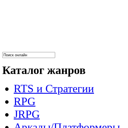
Каталог жанров
RTS и Стратегии
RPG
JRPG
Аркады/Платформеры