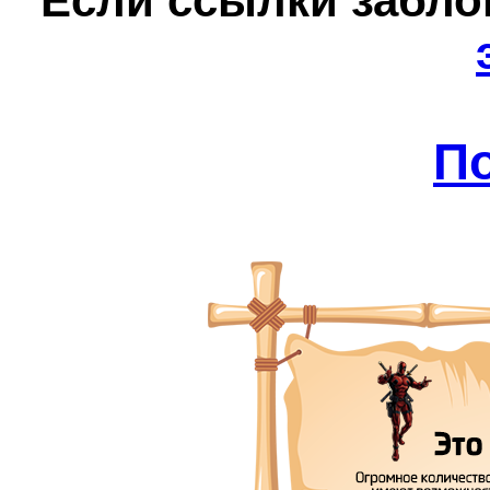
Е
сли ссылки забл
П