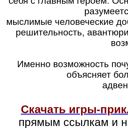
себя с главным героем. Ос
разумеетс
мыслимые человеческие доб
решительность, авантюри
воз
Именно возможность почу
объясняет бо
адвен
Скачать игры-при
прямым ссылкам и н