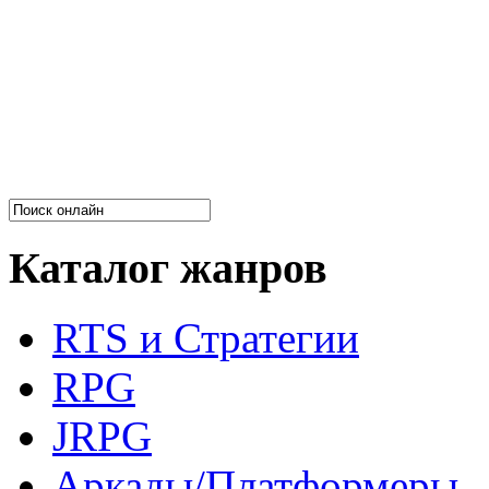
Каталог жанров
RTS и Стратегии
RPG
JRPG
Аркады/Платформеры