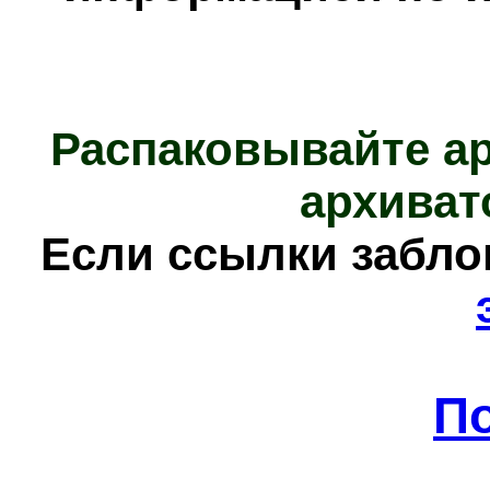
Распаковывайте а
архиват
Е
сли ссылки забл
П