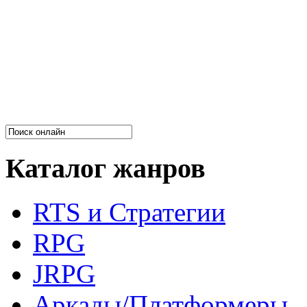
Каталог жанров
RTS и Стратегии
RPG
JRPG
Аркады/Платформеры