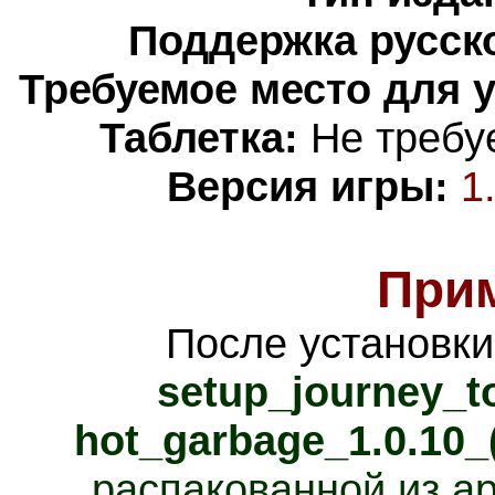
Поддержка русско
Требуемое место для 
Таблетка:
Не требуе
Версия игры:
1
При
После установки
setup_journey_t
hot_garbage_1.0.10_
распакованной из а