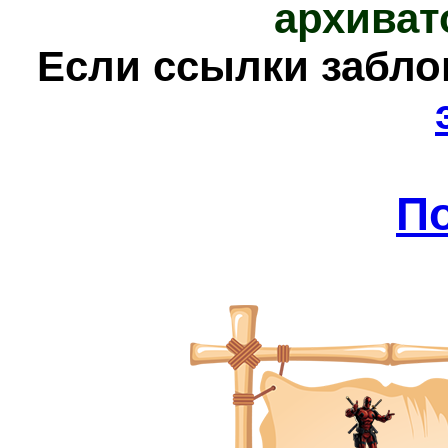
архиват
Е
сли ссылки забл
П