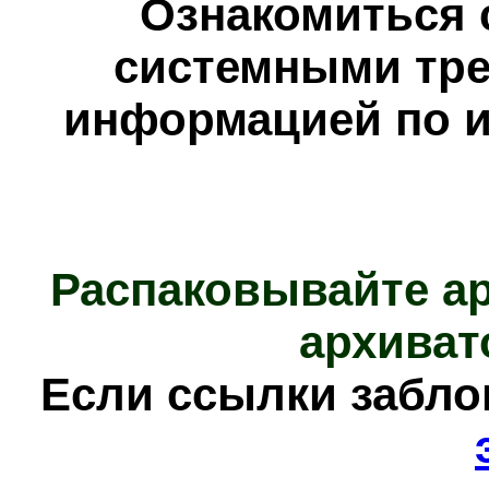
Ознакомиться 
системными тре
информацией по и
Распаковывайте а
архиват
Е
сли ссылки забл