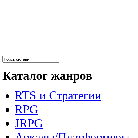
Каталог жанров
RTS и Стратегии
RPG
JRPG
Аркады/Платформеры