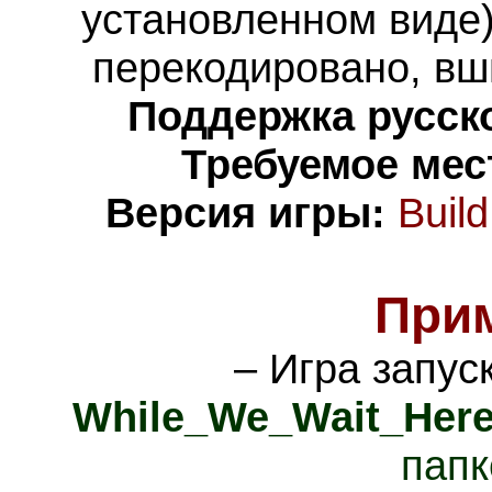
установленном виде)
перекодировано,
вш
Поддержка русско
Требуемое мес
Версия игры:
Buil
При
– Игра запус
While_We_Wait_Her
папк