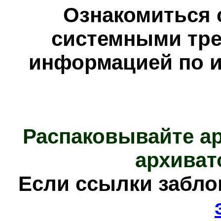
Ознакомиться 
системными тре
информацией по и
Распаковывайте а
архиват
Е
сли ссылки забл