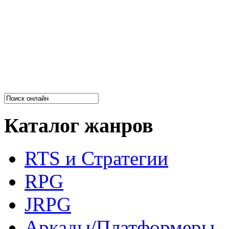
Каталог жанров
RTS и Стратегии
RPG
JRPG
Аркады/Платформеры