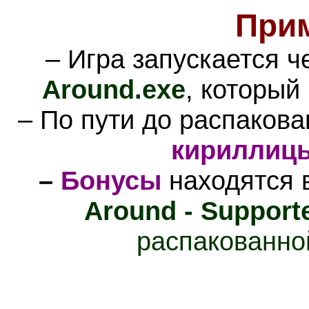
При
– Игра запускается 
Around.exe
, который
– По пути до распаков
кириллиц
–
Бонусы
находятся 
Around - Support
распакованно