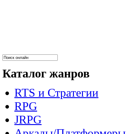
Каталог жанров
RTS и Стратегии
RPG
JRPG
Аркады/Платформеры